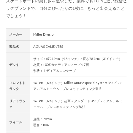
スケートボードの楽しさを追求した、業界でもTOPに近い総合ビ
ッグブランドで、自分にぴったりの1枚に、きっと出会えること
でしょう！
メーカー
Miller Division
製品名
AGUAS CALIENTES
サイズ：幅24.9cm（9.8インチ）× 長さ78.7cm（31.0インチ）
デッキ
材質：100%カナディアンメープル7層
形状：ミディアムコンケーブ
フロントト
16.0cm（6.5インチ）Miller XRKP2 special system 356プレミ
ラック
アムアルミニウム プレスキャスティング製法
リアトラッ
16.0cm（6.5インチ）超高スタンダード 356プレミアムアルミ
ク
ニウム プレスキャスティング製法
直径：70mm
ウィール
硬さ：80A