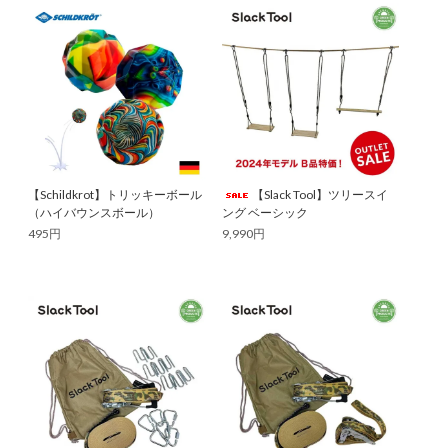
【Schildkrot】トリッキーボール
【Slack Tool】ツリースイ
（ハイバウンスボール）
ング ベーシック
495円
9,990円