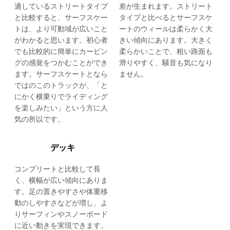
適しているストリートタイプ
差が生まれます。ストリート
と比較すると、サーフスケー
タイプと比べるとサーフスケ
トは、より可動域が広いこと
ートのウィールは柔らかく大
がわかると思います。初心者
きい傾向にあります。大きく
でも比較的に簡単にカービン
柔らかいことで、粗い路面も
グの感覚をつかむことができ
滑りやすく、騒音も気になり
ます。サーフスケートとなら
ません。
ではのこのトラックが、「と
にかく横乗りでライディング
を楽しみたい」という方に人
気の所以です。
デッキ
コンプリートと比較して長
く、横幅が広い傾向にありま
す。足の置きやすさや体重移
動のしやすさなどが増し、よ
りサーフィンやスノーボード
に近い動きを実現できます。