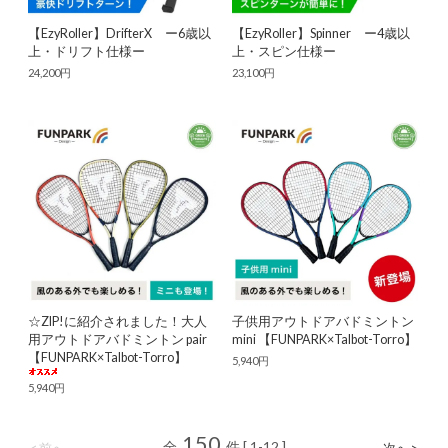
【EzyRoller】DrifterX ー6歳以
【EzyRoller】Spinner ー4歳以
上・ドリフト仕様ー
上・スピン仕様ー
24,200円
23,100円
☆ZIP!に紹介されました！大人
子供用アウトドアバドミントン
用アウトドアバドミントン pair
mini 【FUNPARK×Talbot-Torro】
【FUNPARK×Talbot-Torro】
5,940円
5,940円
150
全
件 [ 1-12 ]