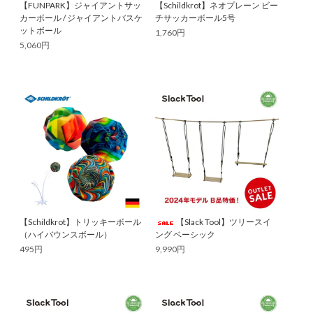
【FUNPARK】ジャイアントサッ
【Schildkrot】ネオプレーン ビー
カーボール / ジャイアントバスケ
チサッカーボール5号
ットボール
1,760円
5,060円
【Schildkrot】トリッキーボール
【Slack Tool】ツリースイ
（ハイバウンスボール）
ング ベーシック
495円
9,990円