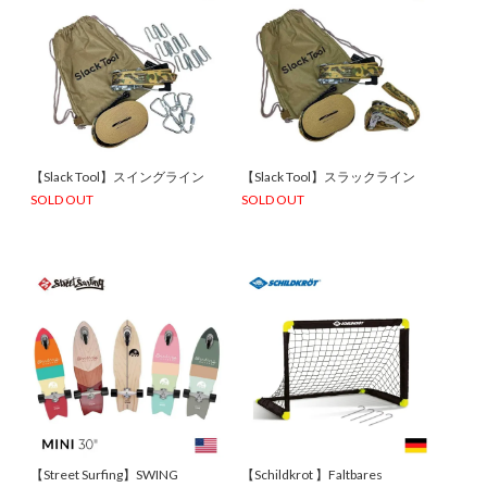
【Slack Tool】スイングライン
【Slack Tool】スラックライン
SOLD OUT
SOLD OUT
【Street Surfing】SWING
【Schildkrot 】Faltbares