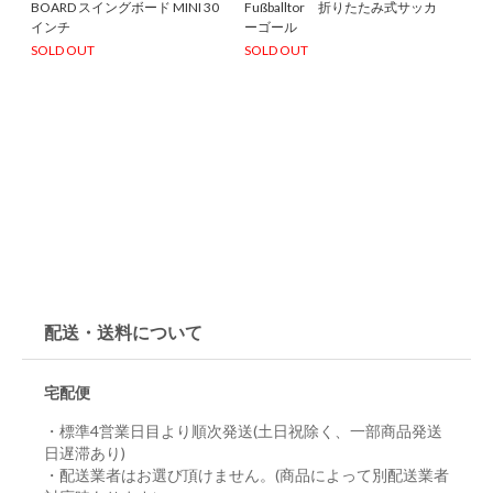
BOARD スイングボード MINI 30
Fußballtor 折りたたみ式サッカ
インチ
ーゴール
SOLD OUT
SOLD OUT
配送・送料について
宅配便
・標準4営業日目より順次発送(土日祝除く、一部商品発送
日遅滞あり)
・配送業者はお選び頂けません。(商品によって別配送業者