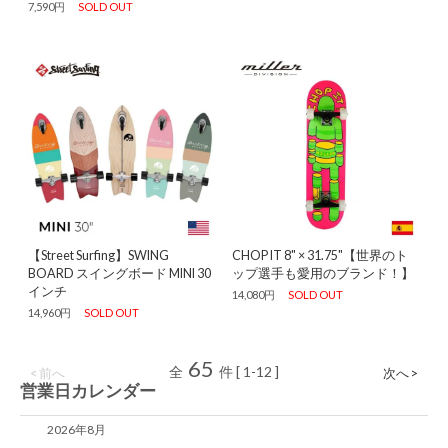
7,590円
SOLD OUT
【Street Surfing】SWING
CHOP IT 8" × 31.75"【世界のト
BOARD スイングボード MINI 30
ップ選手も愛用のブランド！】
インチ
14,080円
SOLD OUT
14,960円
SOLD OUT
65
全
件 [ 1-12 ]
< 前へ
次へ >
営業日カレンダー
2026年8月