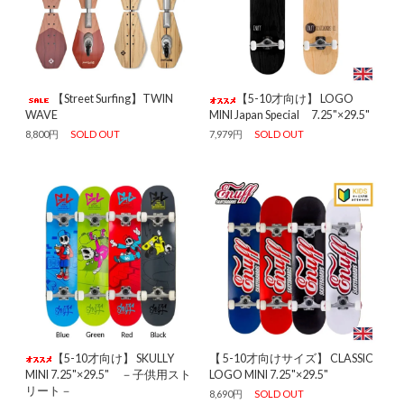
【Street Surfing】TWIN
【5-10才向け】 LOGO
WAVE
MINI Japan Special 7.25"×29.5"
8,800円
SOLD OUT
7,979円
SOLD OUT
【5-10才向け】 SKULLY
【 5-10才向けサイズ】 CLASSIC
MINI 7.25"×29.5" －子供用スト
LOGO MINI 7.25"×29.5"
リート－
8,690円
SOLD OUT