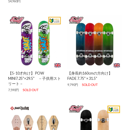
14,960円
【5-10才向け】 POW
【身長約160cmの方向け】
MINI7.25"×29.5" －子供用スト
FADE 7.75" × 31.5"
リート－
9,790円
SOLD OUT
7,590円
SOLD OUT