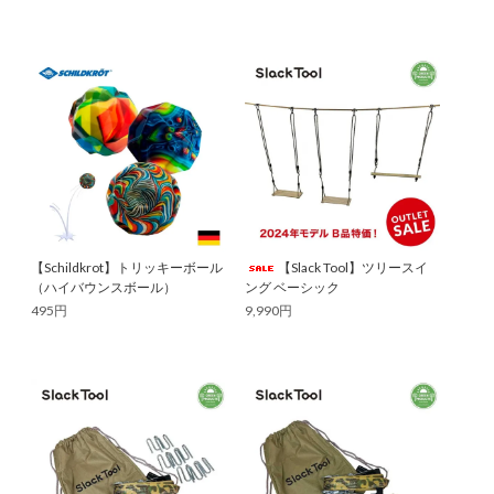
【Schildkrot】トリッキーボール
【Slack Tool】ツリースイ
（ハイバウンスボール）
ング ベーシック
495円
9,990円