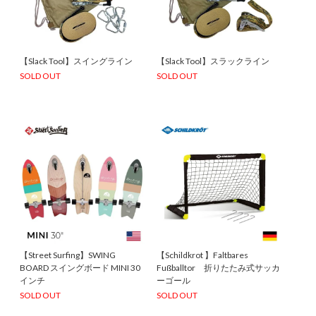
【Slack Tool】スイングライン
【Slack Tool】スラックライン
SOLD OUT
SOLD OUT
【Street Surfing】SWING
【Schildkrot 】Faltbares
BOARD スイングボード MINI 30
Fußballtor 折りたたみ式サッカ
インチ
ーゴール
SOLD OUT
SOLD OUT