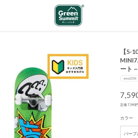
【5-
MINI
ート
enu2250
7,5
定価 7,59
カラー