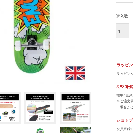
購入数
ラッピン
ラッピン
3,98
標準4営
※ご注文
場合が
ショップ
会員登録+