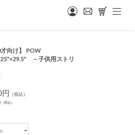
10才向け】 POW
7.25"×29.5" －子供用ストリ
－
90円
（税込）
0円（税込）