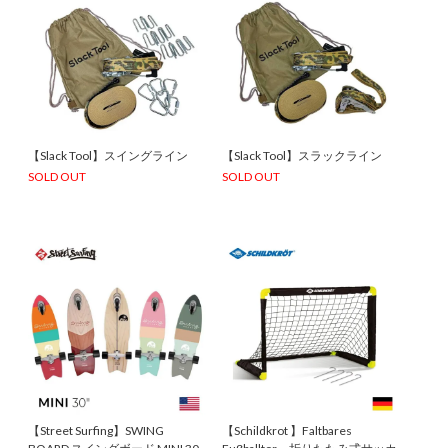
【Slack Tool】スイングライン
【Slack Tool】スラックライン
SOLD OUT
SOLD OUT
【Street Surfing】SWING
【Schildkrot 】Faltbares