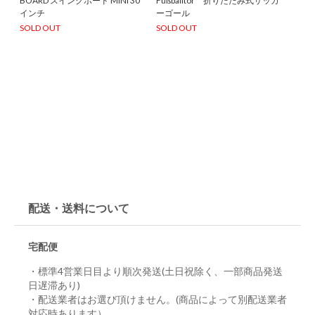
BOARD スイングボード MINI 30
Fußballtor 折りたたみ式サッカ
インチ
ーゴール
SOLD OUT
SOLD OUT
配送・送料について
宅配便
・標準4営業日目より順次発送(土日祝除く、一部商品発送
日遅滞あり)
・配送業者はお選び頂けません。(商品によって別配送業者
対応時あります）