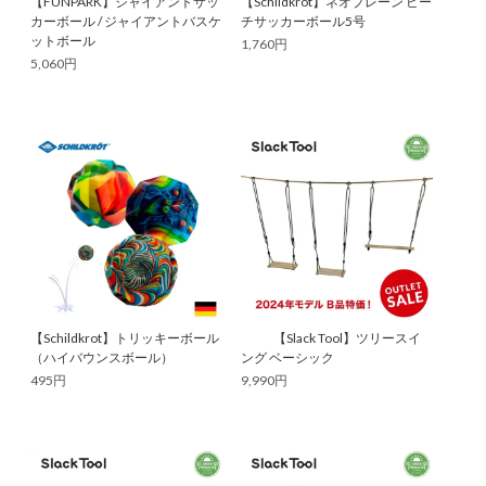
【FUNPARK】ジャイアントサッ
【Schildkrot】ネオプレーン ビー
カーボール / ジャイアントバスケ
チサッカーボール5号
ットボール
1,760円
5,060円
【Schildkrot】トリッキーボール
【Slack Tool】ツリースイ
（ハイバウンスボール）
ング ベーシック
495円
9,990円