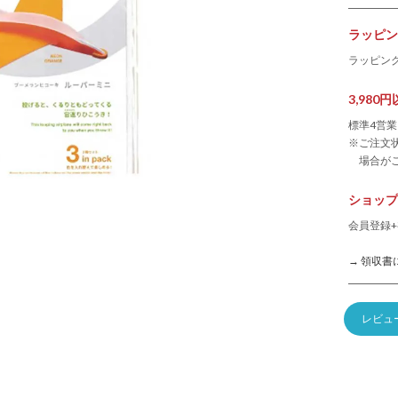
ラッピン
ラッピン
3,98
標準4営
※ご注文
場合が
ショップ
会員登録+
→ 領収書
レビュ