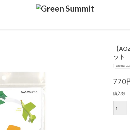
【AO
ット
aozora-LO
770
購入数