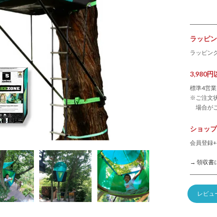
ラッピン
ラッピン
3,98
標準4営
※ご注文
場合が
ショップ
会員登録+
→ 領収書
レビュ