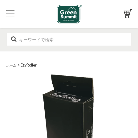
>
EzyRoller
ホーム