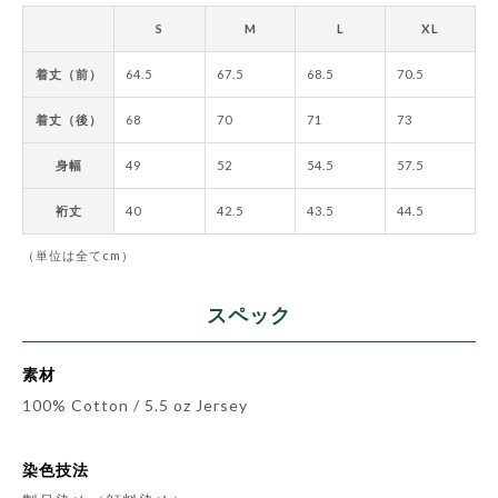
S
M
L
XL
着丈（前）
64.5
67.5
68.5
70.5
着丈（後）
68
70
71
73
身幅
49
52
54.5
57.5
裄丈
40
42.5
43.5
44.5
（単位は全てcm）
スペック
素材
100% Cotton / 5.5 oz Jersey
染色技法