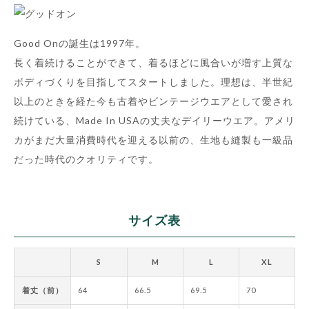
Good Onの誕生は1997年。
長く着続けることができて、着るほどに風合いが増す上質な
ボディづくりを目指してスタートしました。理想は、半世紀
以上のときを経た今も古着やビンテージウエアとして愛され
続けている、Made In USAの丈夫なデイリーウエア。アメリ
カがまだ大量消費時代を迎える以前の、生地も縫製も一級品
だった時代のクオリティです。
サイズ表
S
M
L
XL
着丈（前）
64
66.5
69.5
70