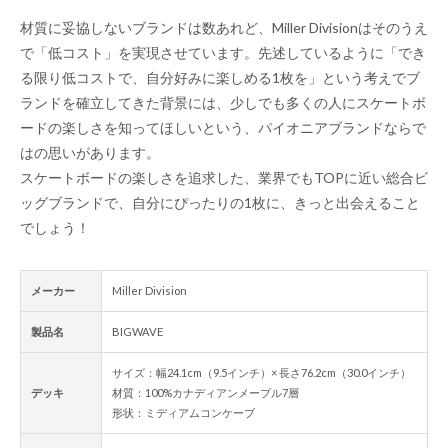
材質に妥協しないブランドは数あれど、Miller Divisionはそのうえ
で「低コスト」を実現させています。先述しているように「でき
る限り低コストで、自分好みに楽しめる1枚を」という考えでブ
ランドを確立してきた背景には、少しでも多くの人にスケートボ
ードの楽しさを知ってほしいという、パイオニアブランドならで
はの思いがあります。
スケートボードの楽しさを追求した、業界でもTOPに近い総合ビ
ッグブランドで、自分にぴったりの1枚に、きっと出会えること
でしょう！
メーカー
Miller Division
製品名
BIGWAVE
サイズ：幅24.1cm（9.5インチ）× 長さ76.2cm（30.0インチ）
デッキ
材質：100%カナディアンメープル7層
形状：ミディアムコンケーブ