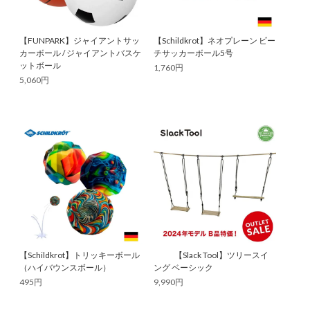
【FUNPARK】ジャイアントサッ
【Schildkrot】ネオプレーン ビー
カーボール / ジャイアントバスケ
チサッカーボール5号
ットボール
1,760円
5,060円
【Schildkrot】トリッキーボール
【Slack Tool】ツリースイ
（ハイバウンスボール）
ング ベーシック
495円
9,990円