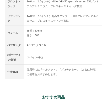
フロントト
16.0cm（6.5インチ）Miller XRKP2 special system 356プレミ
ラック
アムアルミニウム プレスキャスティング製法
リアトラッ
16.0cm（6.5インチ）超高スタンダード 356プレミアムアルミ
ク
ニウム プレスキャスティング製法
直径：65mm
ウィール
硬さ：80A
ベアリング
ABEC9 クロム鋼
設計デザイ
スペイン/中国
ン/製造
使用時には「ヘルメット」「プロテクター」（ともに別売）
注意事項
の装着をおすすめします。
おすすめ商品