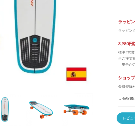
ラッピン
ラッピン
3,98
標準4営
※ご注文
場合が
ショップ
会員登録+
→ 領収書
レビュ