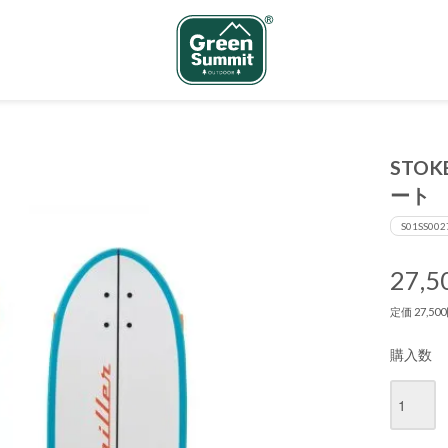
STOK
ート
S01SS002
27,
定価 27,5
購入数