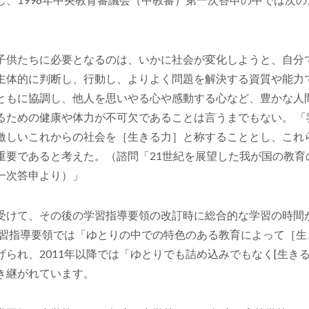
子供たちに必要となるのは、いかに社会が変化しようと、自分
主体的に判断し、行動し、よりよく問題を解決する資質や能力
ともに協調し、他人を思いやる心や感動する心など、豊かな人
るための健康や体力が不可欠であることは言うまでもない。 「
激しいこれからの社会を［生きる力］と称することとし、これ
重要であると考えた。（諮問「21世紀を展望した我が国の教育
一次答申より）」
受けて、その後の学習指導要領の改訂時に総合的な学習の時間
の学習指導要領では「ゆとりの中での特色のある教育によって［
られ、2011年以降では「ゆとりでも詰め込みでもなく[生き
き継がれています。