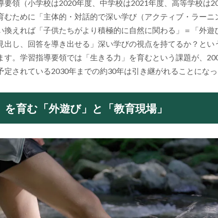
要領（小学校は2020年度、中学校は2021年度、高等学校は2
育むために「主体的・対話的で深い学び（アクティブ・ラーニ
い換えれば「子供たちがより積極的に自然に関わる」＝「外遊
見出し、回答を導き出せる」深い学びの視点を持てるか？とい
ます。学習指導要領では「生きる力」を育むという課題が、20
定されている2030年までの約30年は引き継がれることにな
」を育む「外遊び」と「教育現場」