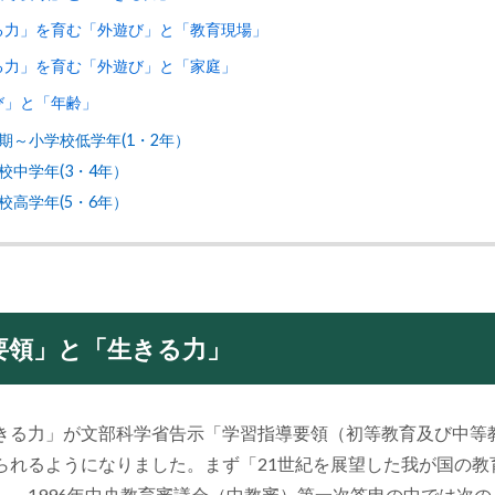
る力」を育む「外遊び」と「教育現場」
る力」を育む「外遊び」と「家庭」
び」と「年齢」
期～小学校低学年(1・2年）
校中学年(3・4年）
校高学年(5・6年）
要領」と「生きる力」
きる力」が文部科学省告示「学習指導要領（初等教育及び中等
られるようになりました。まず「21世紀を展望した我が国の教
し、1996年中央教育審議会（中教審）第一次答申の中では次