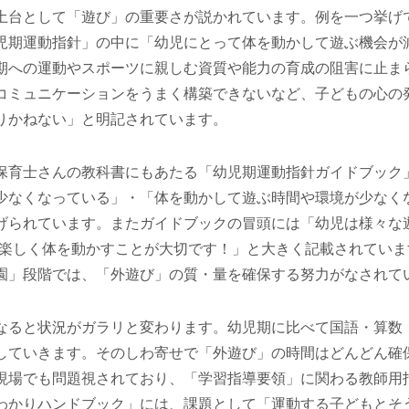
土台として「遊び」の重要さが説かれています。例を一つ挙げ
児期運動指針」の中に「幼児にとって体を動かして遊ぶ機会が
期への運動やスポーツに親しむ資質や能力の育成の阻害に止ま
コミュニケーションをうまく構築できないなど、子どもの心の
りかねない」と明記されています。
保育士さんの教科書にもあたる「幼児期運動指針ガイドブック
少なくなっている」・「体を動かして遊ぶ時間や環境が少なく
げられています。またガイドブックの冒頭には「幼児は様々な
上、楽しく体を動かすことが大切です！」と大きく記載されてい
園」段階では、「外遊び」の質・量を確保する努力がなされて
なると状況がガラリと変わります。幼児期に比べて国語・算数
していきます。そのしわ寄せで「外遊び」の時間はどんどん確
現場でも問題視されており、「学習指導要領」に関わる教師用
わかりハンドブック」には、課題として「運動する子どもとそ