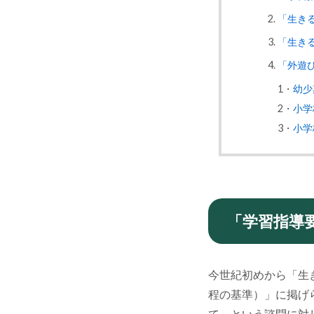
「生き
「生き
「外遊
1・
幼少
2・
小学
3・
小学
「学習指導
今世紀初めから「生
程の基準）」に掲げ
て」という諮問に対