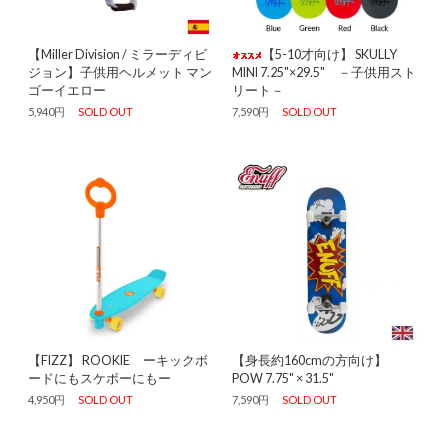
【Miller Division / ミラーディビ
【5-10才向け】 SKULLY
ジョン】子供用ヘルメット マン
MINI 7.25"×29.5" －子供用スト
ゴーイエロー
リート－
5,940円
SOLD OUT
7,590円
SOLD OUT
【FIZZ】 ROOKIE ーキックボ
【身長約160cmの方向け】
ードにもスケボーにもー
POW 7.75" × 31.5"
4,950円
SOLD OUT
7,590円
SOLD OUT