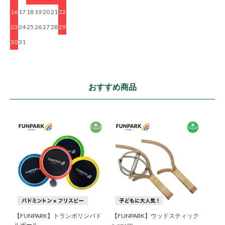
16
17
18
19
20
21
22
23
24
25
26
27
28
29
30
31
おすすめ商品
【FUNPARK】トランポリンパド
【FUNPARK】ウッドスティック
ルボール