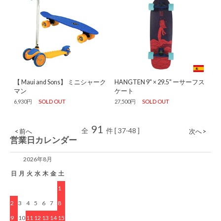
【 Maui and Sons】 ミニシャーク
HANGTEN 9" × 29.5" ーサーフス
マン
ケート
6,930円
SOLD OUT
27,500円
SOLD OUT
91
全
件 [ 37-48 ]
< 前へ
次へ >
営業日カレンダー
2026年8月
日
月
火
水
木
金
土
1
2
3
4
5
6
7
8
9
10
11
12
13
14
15