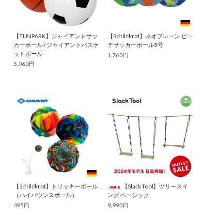
【FUNPARK】ジャイアントサッ
【Schildkrot】ネオプレーン ビー
カーボール / ジャイアントバスケ
チサッカーボール5号
ットボール
1,760円
5,060円
【Schildkrot】トリッキーボール
【Slack Tool】ツリースイ
（ハイバウンスボール）
ング ベーシック
495円
9,990円