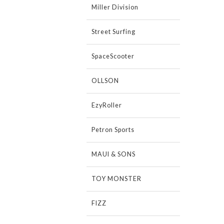
Miller Division
Street Surfing
SpaceScooter
OLLSON
EzyRoller
Petron Sports
MAUI & SONS
TOY MONSTER
FIZZ