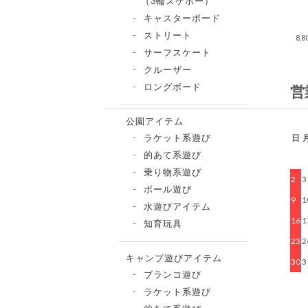
（3輪スケボー）
キャスターボード
ストリート
8,
サーフスケート
クルーザー
ロングボード
営
公園アイテム
日
ラケット系遊び
的あて系遊び
乗り物系遊び
2
3
ボール遊び
9
1
水遊びアイテム
16
1
知育玩具
23
2
キャンプ遊びアイテム
30
3
ブランコ遊び
ラケット系遊び