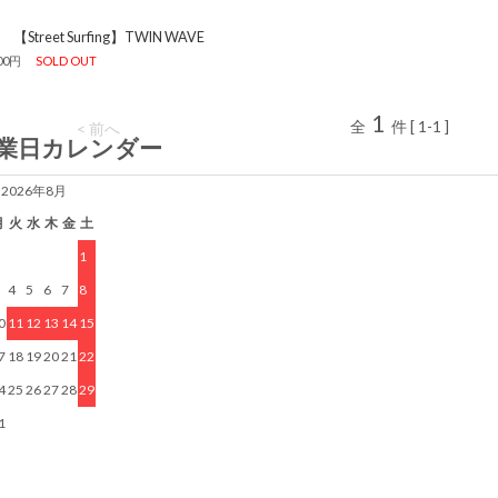
【Street Surfing】TWIN WAVE
800円
SOLD OUT
1
全
件 [ 1-1 ]
< 前へ
業日カレンダー
2026年8月
月
火
水
木
金
土
1
4
5
6
7
8
0
11
12
13
14
15
7
18
19
20
21
22
4
25
26
27
28
29
1