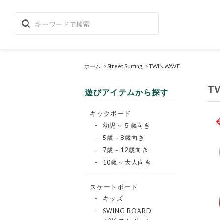
ホーム
>
Street Surfing
>
TWIN WAVE
T
遊びアイテムから探す
キックボード
幼児～５歳向き
5歳～8歳向き
7歳～12歳向き
10歳～大人向き
スケートボード
キッズ
SWING BOARD