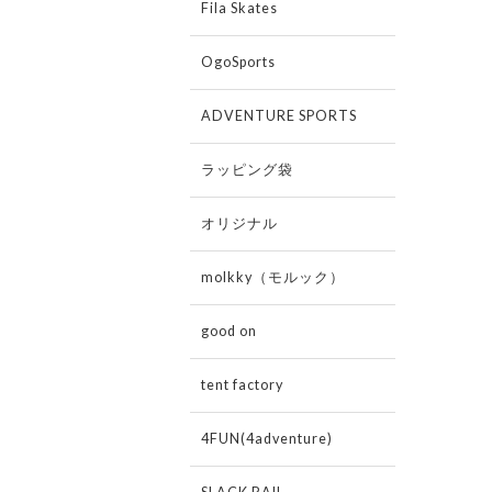
Fila Skates
OgoSports
ADVENTURE SPORTS
ラッピング袋
オリジナル
molkky（モルック）
good on
tent factory
4FUN(4adventure)